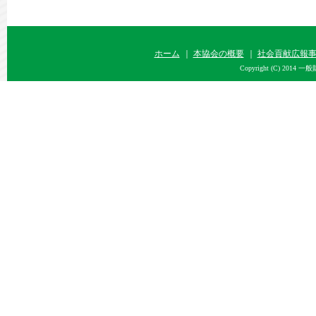
令和07年09月01日
｢令和８年度 公益法人等が行う公
公開しました。
ホーム
｜
本協会の概要
｜
社会貢献広報
令和07年04月01日
｢令和７年度 社会貢献広報事業実
Copyright (C) 2014 
令和06年10月15日
｢令和７年度 公益法人等が行う公
受付を終了しました。
令和06年09月01日
｢令和７年度 公益法人等が行う公
公開しました。
令和06年04月01日
｢令和６年度 社会貢献広報事業実