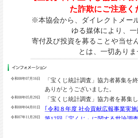
た詐欺にご注意く
※本協会から、ダイレクトメー
ゆる媒体により、一
寄付及び投資を募ることや当せ
とは、一切ありま
令和08年07月16日
「宝くじ統計調査」協力者募集を
ありがとうございました。
令和08年05月29日
「宝くじ統計調査」協力者を募集
令和08年04月01日
｢令和８年度 社会貢献広報事業実施
令和07年11月28日
第17回「宝くじ」に関する世論調
令和07年10月15日
｢
令和８年度 公益法人等が行う公
受付を終了しました。